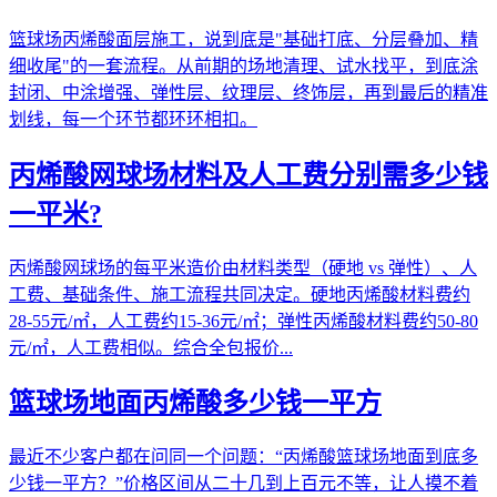
篮球场丙烯酸面层施工，说到底是"基础打底、分层叠加、精
细收尾"的一套流程。从前期的场地清理、试水找平，到底涂
封闭、中涂增强、弹性层、纹理层、终饰层，再到最后的精准
划线，每一个环节都环环相扣。
丙烯酸网球场材料及人工费分别需多少钱
一平米?
丙烯酸网球场的每平米造价由材料类型（硬地 vs 弹性）、人
工费、基础条件、施工流程共同决定。硬地丙烯酸材料费约
28-55元/㎡，人工费约15-36元/㎡；弹性丙烯酸材料费约50-80
元/㎡，人工费相似。综合全包报价...
篮球场地面丙烯酸多少钱一平方
最近不少客户都在问同一个问题：“丙烯酸篮球场地面到底多
少钱一平方？”价格区间从二十几到上百元不等，让人摸不着