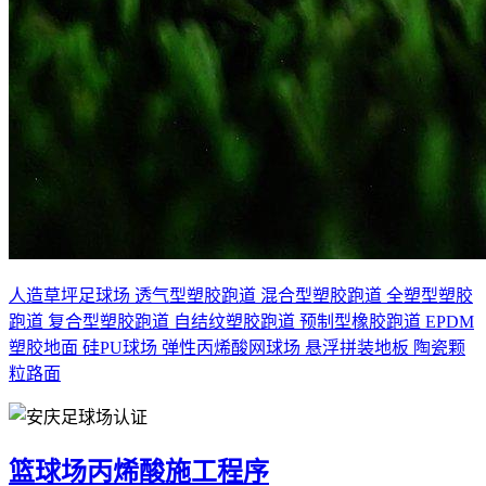
人造草坪足球场
透气型塑胶跑道
混合型塑胶跑道
全塑型塑胶
跑道
复合型塑胶跑道
自结纹塑胶跑道
预制型橡胶跑道
EPDM
塑胶地面
硅PU球场
弹性丙烯酸网球场
悬浮拼装地板
陶瓷颗
粒路面
篮球场丙烯酸施工程序